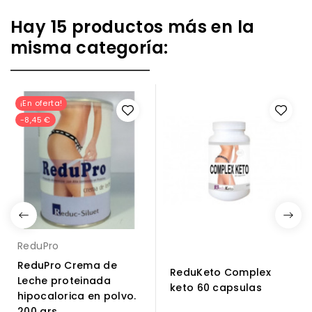
Hay 15 productos más en la
misma categoría:
¡En oferta!
-8,45 €
ReduPro
ReduPro Crema de
ReduKeto Complex
Leche proteinada
keto 60 capsulas
hipocalorica en polvo.
200 grs