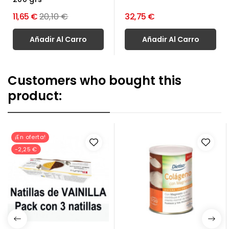
Precio
11,65 €
20,10 €
32,75 €
normal
Añadir Al Carro
Añadir Al Carro
Customers who bought this
product:
¡En oferta!
-2,25 €