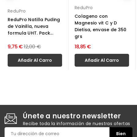
ReduPro
ReduPro
Colageno con
ReduPro Natilla Puding
Magnesio vit C y D
de Vainilla, nueva
Dietisa, envase de 350
formula UHT. Pack...
grs
Precio
9,75 €
12,00 €
18,85 €
normal
Añadir Al Carro
Añadir Al Carro
Únete a nuestro newsletter
Recibe toda la información de nuestras ofertas