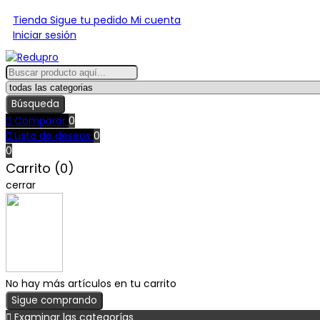
Tienda
Sigue tu pedido
Mi cuenta
Iniciar sesión
Búsqueda

Comparar
0

Lista de deseos
0
0
Carrito (0)
cerrar
No hay más artículos en tu carrito
Sigue comprando

Examinar las categorías