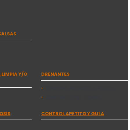
SALSAS
LIMPIA Y/O
DRENANTES
Drenantes en solución o en gotas
Drenantes comp. capsulas
OSIS
CONTROL APETITO Y GULA