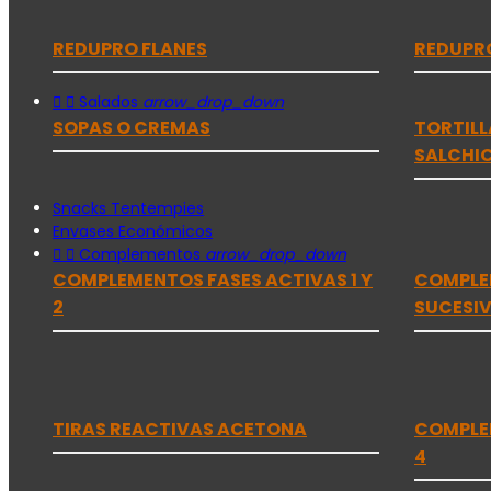
REDUPRO FLANES
REDUPRO


Salados
arrow_drop_down
SOPAS O CREMAS
TORTILL
SALCHI
Snacks Tentempies
Envases Económicos


Complementos
arrow_drop_down
COMPLEMENTOS FASES ACTIVAS 1 Y
COMPLEM
2
SUCESI
TIRAS REACTIVAS ACETONA
COMPLE
4