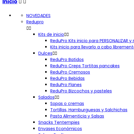
Inicio


NOVEDADES
Redupro


Kits de inicio


ReduPro Kits inicio para PERSONALIZAR 
Kits inicio para llevarlo a cabo librement
Dulces


ReduPro Batidos
ReduPro Creps Tortitas pancakes
ReduPro Cremosos
ReduPro Bebidas
ReduPro Flanes
ReduPro Bizcochos y pasteles
Salados


Sopas o cremas
Tortillas, Hamburguesas y Salchichas
Pasta Alimenticia y Salsas
Snacks Tentempies
Envases Económicos