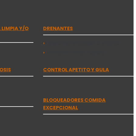
LIMPIA Y/O
DRENANTES
Drenantes en solución o en gotas
Drenantes comp. capsulas
OSIS
CONTROL APETITO Y GULA
BLOQUEADORES COMIDA
EXCEPCIONAL