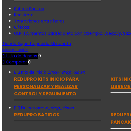
Sobres Sueltos
ReduKeto
Tentaciones entre horas
Ofertas
GLP-1 Alimentos para la dieta con Ozempic, Wegovy, Saxe
Tienda
Sigue tu pedido
Mi cuenta
Iniciar sesión

Lista de deseos
0

Comparar
0


Kits de inicio
arrow_drop_down
REDUPRO KITS INICIO PARA
KITS IN
PERSONALIZAR Y REALIZAR
LIBREME
CONTROL Y SEGUIMIENTO


Dulces
arrow_drop_down
REDUPRO BATIDOS
REDUPR
PANCAK