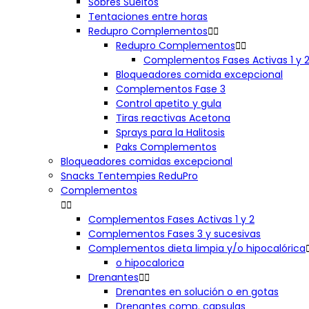
Sobres Sueltos
Tentaciones entre horas
Redupro Complementos


Redupro Complementos


Complementos Fases Activas 1 y 
Bloqueadores comida excepcional
Complementos Fase 3
Control apetito y gula
Tiras reactivas Acetona
Sprays para la Halitosis
Paks Complementos
Bloqueadores comidas excepcional
Snacks Tentempies ReduPro
Complementos


Complementos Fases Activas 1 y 2
Complementos Fases 3 y sucesivas
Complementos dieta limpia y/o hipocalórica
o hipocalorica
Drenantes


Drenantes en solución o en gotas
Drenantes comp. capsulas