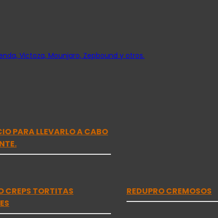
nda, Victoza, Mounjaro, Zepbound y otros.
ICIO PARA LLEVARLO A CABO
NTE.
O CREPS TORTITAS
REDUPRO CREMOSOS
ES