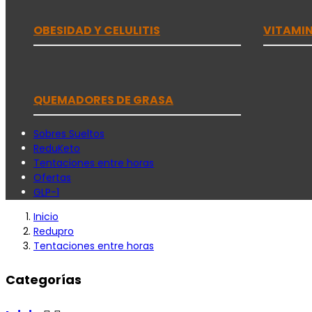
OBESIDAD Y CELULITIS
VITAMIN
QUEMADORES DE GRASA
Sobres Sueltos
ReduKeto
Tentaciones entre horas
Ofertas
GLP-1
Inicio
Redupro
Tentaciones entre horas
Categorías