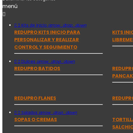
menú



Kits de inicio
arrow_drop_down
REDUPRO KITS INICIO PARA
KITS IN
PERSONALIZAR Y REALIZAR
LIBREME
CONTROL Y SEGUIMIENTO


Dulces
arrow_drop_down
REDUPRO BATIDOS
REDUPR
PANCAK
REDUPRO FLANES
REDUPRO


Salados
arrow_drop_down
SOPAS O CREMAS
TORTILL
SALCHI