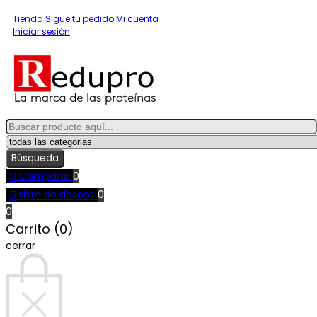
Tienda
Sigue tu pedido
Mi cuenta
Iniciar sesión
Búsqueda

Comparar
0

Lista de deseos
0
0
Carrito (0)
cerrar