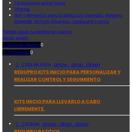
Tentaciones entre horas
Ofertas
GLP-1 Alimentos para la dieta con Ozempic, Wegovy,
Saxenda, Victoza, Mounjaro, Zepbound y otros.
Tienda
Sigue tu pedido
Mi cuenta
Iniciar sesión

Lista de deseos
0

Comparar
0


arrow_drop_down
Kits de inicio
REDUPRO KITS INICIO PARA PERSONALIZAR Y
REALIZAR CONTROL Y SEGUIMIENTO
KITS INICIO PARA LLEVARLO A CABO
LIBREMENTE.


arrow_drop_down
Dulces
REDUPRO BATIDOS