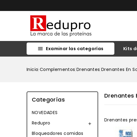
Examinar las categorías
Kits d

REDUPRO KITS INICIO PARA PERSONALIZAR Y REALIZAR CONTROL Y SEGUIMIENTO
Inicio
Complementos
Drenantes
Drenantes En S
Drenantes 
Categorías
NOVEDADES
Drenantes pre
Redupro

Bloqueadores comidas