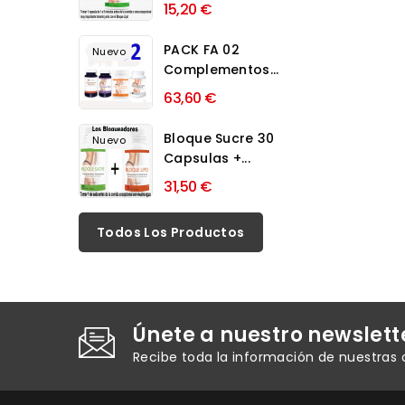
15,20 €
PACK FA 02
Nuevo
Complementos...
63,60 €
Bloque Sucre 30
Nuevo
Capsulas +...
31,50 €
Todos Los Productos
Únete a nuestro newslett
Recibe toda la información de nuestras 