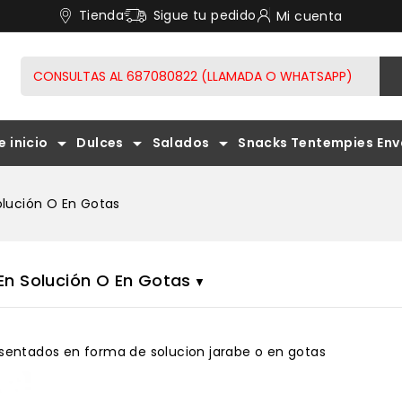
Tienda
Sigue tu pedido
Mi cuenta
arrow_drop_down
arrow_drop_down
arrow_drop_down
e inicio
Dulces
Salados
Snacks Tentempies
Env
KITS INICIO PARA LLEVARLO A CABO LIBREMENTE.
REDUPRO CREPS TORTITAS PANCAKES
TORTILLAS, HAMBURGUESAS Y SALCHICHAS
REDUPRO
PASTA AL
olución O En Gotas
En Solución O En Gotas
sentados en forma de solucion jarabe o en gotas