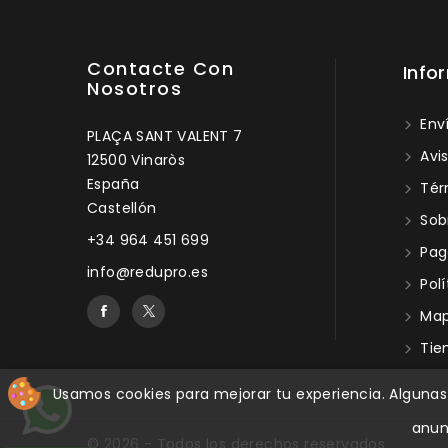
Contacte Con
Info
Nosotros
Enví
PLAÇA SANT VALENT 7
Avis
12500 Vinaròs
España
Tér
Castellón
Sob
+34 964 451 699
Pag
info@redupro.es
Polí
Mapa
Tie
Usamos cookies para mejorar tu experiencia. Algunas s
anun
© 2026 - Todos los derechos reservados