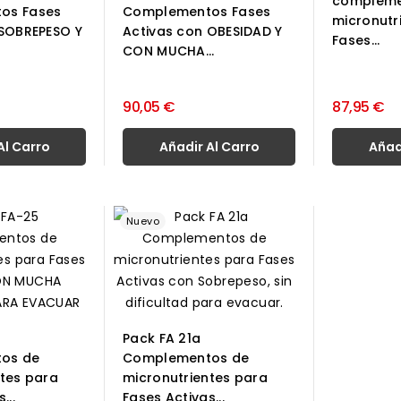
compleme
os Fases
Complementos Fases
micronutr
 SOBREPESO Y
Activas con OBESIDAD Y
Fases...
CON MUCHA...
90,05 €
87,95 €
Al Carro
Añadir Al Carro
Añad
Nuevo
Pack FA 21a
os de
Complementos de
ntes para
micronutrientes para
...
Fases Activas...