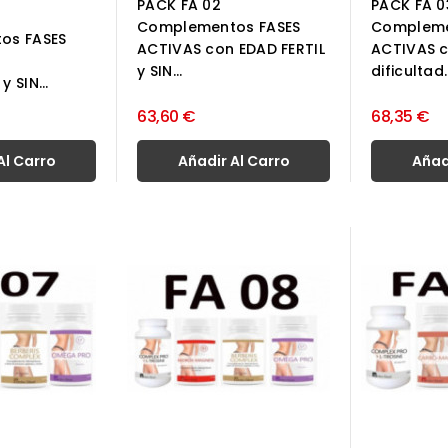
PACK FA 02
PACK FA 0
Complementos FASES
Compleme
os FASES
ACTIVAS con EDAD FERTIL
ACTIVAS c
n
y SIN...
dificultad..
 SIN...
63,60 €
68,35 €
Al Carro
Añadir Al Carro
Añad