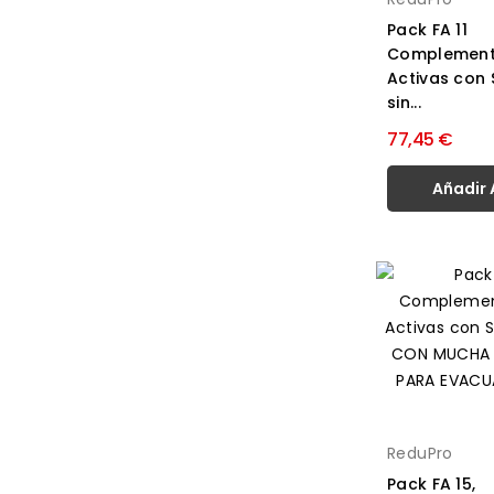
Pack FA 11
Complement
Activas con
sin...
77,45 €
Añadir 
ReduPro
Pack FA 15,