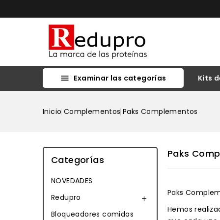
Examinar las categorías
Kits d

REDUPRO KITS INICIO PARA PERSONALIZAR Y REALIZAR CONTROL Y SEGUIMIENTO
Inicio
Complementos
Paks Complementos
Paks Comp
Categorías
NOVEDADES
Paks Complem
Redupro

Hemos realiza
Bloqueadores comidas