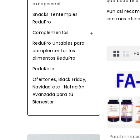
que cada uno 
excepcional
Aun asi recom
Snacks Tentempies
son mas efici
ReduPro
Complementos

ReduPro Untables para
complementar los
Ha
alimentos ReduPro
ReduKeto
Ofertones, Black Friday,
Navidad etc : Nutrición
Avanzada para tu
Bienestar
Parafarmaci