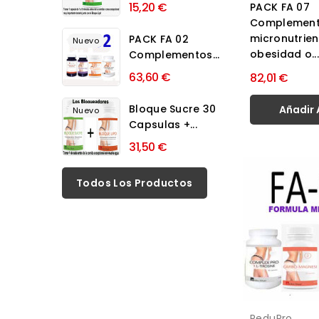
15,20 €
PACK FA 07
Complement
micronutrie
PACK FA 02
Nuevo
obesidad o...
Complementos...
63,60 €
82,01 €
Bloque Sucre 30
Añadir 
Nuevo
Capsulas +...
31,50 €
Todos Los Productos
ReduPro