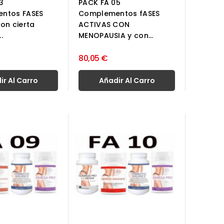
3
PACK FA 05
ntos FASES
Complementos fASES
on cierta
ACTIVAS CON
.
MENOPAUSIA y con...
80,05 €
ir Al Carro
Añadir Al Carro