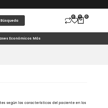
0
0
0
Búsqueda
ases Económicos
Más
 BIZCOCHOS Y PASTELES
IMENTICIA Y SALSAS
 según las características del paciente en los