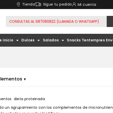
Tienda
Sigue tu pedido
Mi cuenta
arrow_drop_down
arrow_drop_down
arrow_drop_down
e inicio
Dulces
Salados
Snacks Tentempies
Env
KITS INICIO PARA LLEVARLO A CABO LIBREMENTE.
REDUPRO CREPS TORTITAS PANCAKES
TORTILLAS, HAMBURGUESAS Y SALCHICHAS
REDUPRO
PASTA AL
lementos
entos dieta proteinada
do un agrupamiento con los complementos de micronutrientes