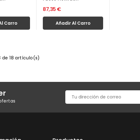
87,35 €
Al Carro
Añadir Al Carro
 de 18 artículo(s)
er
ofertas