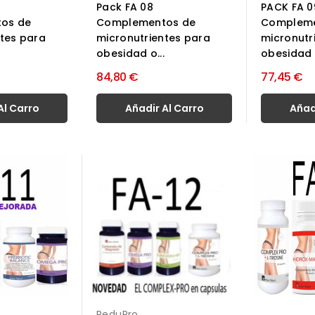
Pack FA 08
PACK FA 0
os de
Complementos de
Compleme
ntes para
micronutrientes para
micronutr
obesidad o...
obesidad o
84,80 €
77,45 €
Al Carro
Añadir Al Carro
Añad
ReduPro