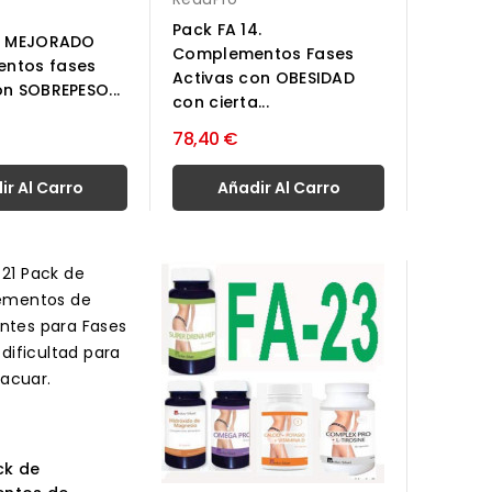
Pack FA 14.
13 MEJORADO
Complementos Fases
ntos fases
Activas con OBESIDAD
on SOBREPESO...
con cierta...
78,40 €
ir Al Carro
Añadir Al Carro
ck de