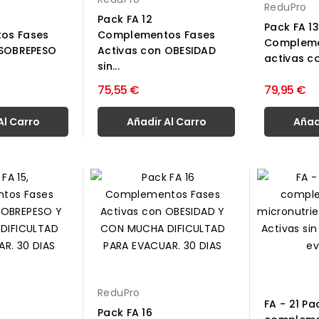
ReduPro
Pack FA 12
Pack FA 
os Fases
Complementos Fases
Compleme
 SOBREPESO
Activas con OBESIDAD
activas c
sin...
75,55 €
79,95 €
Al Carro
Añadir Al Carro
Añad
ReduPro
FA - 21 Pa
Pack FA 16