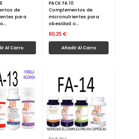
9
PACK FA 10
ntos de
Complementos de
ientes para
micronutrientes para
...
obesidad o...
80,25 €
ir Al Carro
Añadir Al Carro
ReduPro