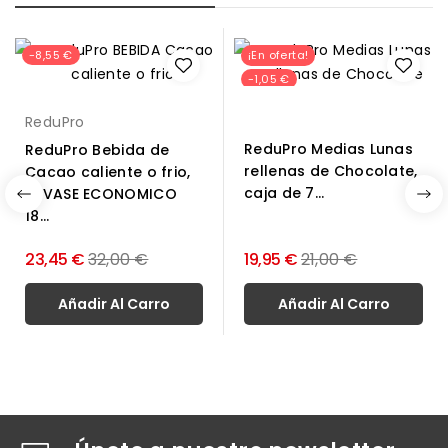
-8,55 €
¡En oferta!
-1,05 €
ReduPro
ReduPro Medias Lunas
ReduPro Bebida de
rellenas de Chocolate,
Cacao caliente o frio,
caja de 7...
ENVASE ECONOMICO
18...
Precio
Precio
23,45 €
32,00 €
19,95 €
21,00 €
normal
normal
Añadir Al Carro
Añadir Al Carro