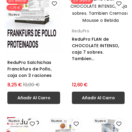
¡En oferta!
¡En oferta!
-1,75 €
Nuevo
ReduPro
ReduPro FLAN de
CHOCOLATE INTENSO,
caja 7 sobres.
Tambien...
ReduPro Salchichas
Franckfurs de Pollo,
caja con 3 raciones
Precio
8,25 €
10,00 €
12,60 €
normal
Añadir Al Carro
Añadir Al Carro
Nuevo
Nuevo
Nuevo