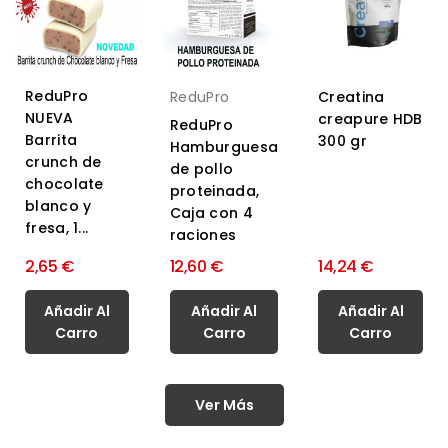
ReduPro
ReduPro
Creatina
NUEVA
creapure HDB
ReduPro
Barrita
300 gr
Hamburguesa
crunch de
de pollo
chocolate
proteinada,
blanco y
Caja con 4
fresa, 1...
raciones
2,65 €
12,60 €
14,24 €
Añadir Al
Añadir Al
Añadir Al
Carro
Carro
Carro
Ver Más