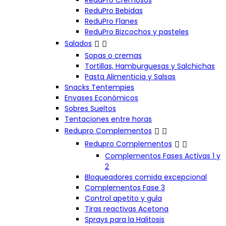
ReduPro Cremosos
ReduPro Bebidas
ReduPro Flanes
ReduPro Bizcochos y pasteles


Salados
Sopas o cremas
Tortillas, Hamburguesas y Salchichas
Pasta Alimenticia y Salsas
Snacks Tentempies
Envases Económicos
Sobres Sueltos
Tentaciones entre horas


Redupro Complementos


Redupro Complementos
Complementos Fases Activas 1 y
2
Bloqueadores comida excepcional
Complementos Fase 3
Control apetito y gula
Tiras reactivas Acetona
Sprays para la Halitosis