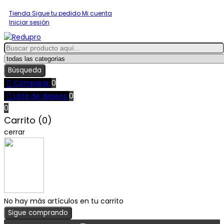
Tienda
Sigue tu pedido
Mi cuenta
Iniciar sesión
Búsqueda

Comparar
0

Lista de deseos
0
0
Carrito (0)
cerrar
No hay más artículos en tu carrito
Sigue comprando