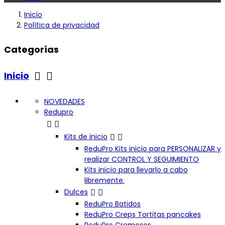
Inicio
Política de privacidad
Categorías


Inicio
NOVEDADES
Redupro




Kits de inicio
ReduPro Kits inicio para PERSONALIZAR y
realizar CONTROL Y SEGUIMIENTO
Kits inicio para llevarlo a cabo
libremente.


Dulces
ReduPro Batidos
ReduPro Creps Tortitas pancakes