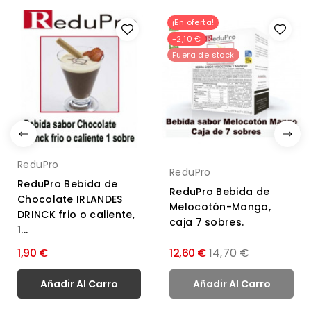
¡En oferta!
-2,10 €
Fuera de stock
ReduPro
ReduPro
ReduPro Bebida de
ReduPro Bebida de
Chocolate IRLANDES
Melocotón-Mango,
DRINCK frio o caliente,
caja 7 sobres.
1...
Precio
1,90 €
12,60 €
14,70 €
normal
Añadir Al Carro
Añadir Al Carro