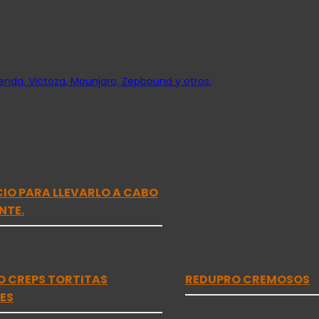
nda, Victoza, Mounjaro, Zepbound y otros.
ICIO PARA LLEVARLO A CABO
NTE.
O CREPS TORTITAS
REDUPRO CREMOSOS
ES