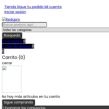
Tienda
Sigue tu pedido
Mi cuenta
Iniciar sesión
Búsqueda

Comparar
0

Lista de deseos
0
0
Carrito (0)
cerrar
No hay más artículos en tu carrito
Sigue comprando

Examinar las categorías