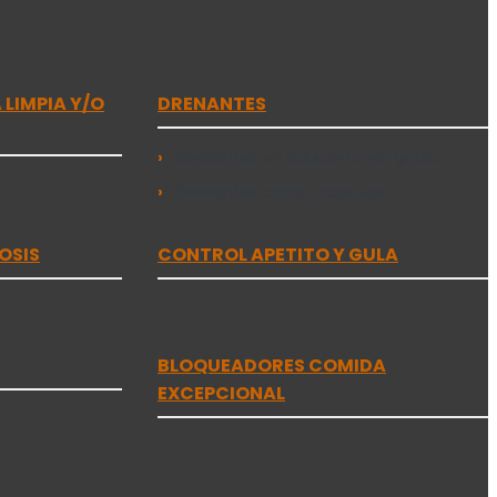
LIMPIA Y/O
DRENANTES
Drenantes en solución o en gotas
Drenantes comp. capsulas
OSIS
CONTROL APETITO Y GULA
BLOQUEADORES COMIDA
EXCEPCIONAL