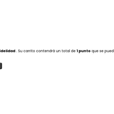
idelidad
. Su carrito contendrá un total de
1
punto
que se pued