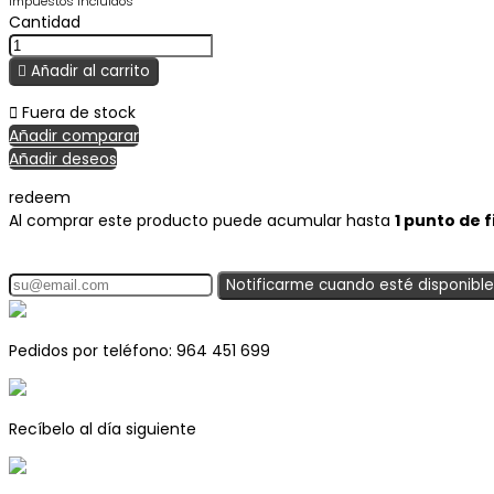
Impuestos incluidos
Cantidad

Añadir al carrito

Fuera de stock
Añadir comparar
Añadir deseos
redeem
Al comprar este producto puede acumular hasta
1
punto de f
Notificarme cuando esté disponible
Pedidos por teléfono: 964 451 699
Recíbelo al día siguiente