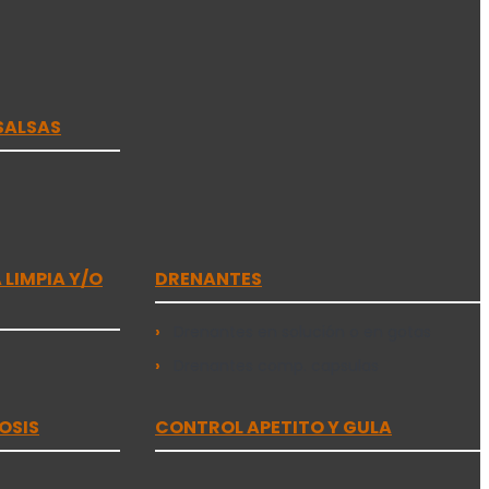
SALSAS
LIMPIA Y/O
DRENANTES
Drenantes en solución o en gotas
Drenantes comp. capsulas
OSIS
CONTROL APETITO Y GULA