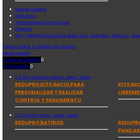
Sobres Sueltos
ReduKeto
Tentaciones entre horas
Ofertas
GLP-1 Alimentos para la dieta con Ozempic, Wegovy, Saxe
Tienda
Sigue tu pedido
Mi cuenta
Iniciar sesión

Lista de deseos
0

Comparar
0


Kits de inicio
arrow_drop_down
REDUPRO KITS INICIO PARA
KITS IN
PERSONALIZAR Y REALIZAR
LIBREME
CONTROL Y SEGUIMIENTO


Dulces
arrow_drop_down
REDUPRO BATIDOS
REDUPR
PANCAK