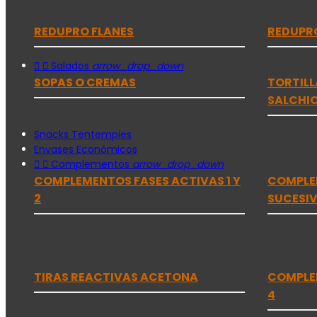
REDUPRO FLANES
REDUPRO


Salados
arrow_drop_down
SOPAS O CREMAS
TORTILL
SALCHI
Snacks Tentempies
Envases Económicos


Complementos
arrow_drop_down
COMPLEMENTOS FASES ACTIVAS 1 Y
COMPLEM
2
SUCESI
TIRAS REACTIVAS ACETONA
COMPLE
4