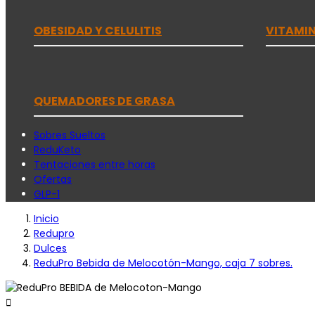
OBESIDAD Y CELULITIS
VITAMIN
QUEMADORES DE GRASA
Sobres Sueltos
ReduKeto
Tentaciones entre horas
Ofertas
GLP-1
Inicio
Redupro
Dulces
ReduPro Bebida de Melocotón-Mango, caja 7 sobres.
