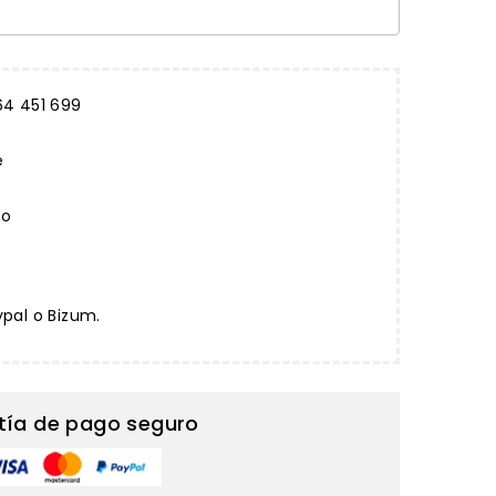
64 451 699
e
to
ypal o Bizum.
tía de pago seguro