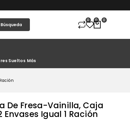
0
0
0
Búsqueda
res Sueltos
Más
 BIZCOCHOS Y PASTELES
IMENTICIA Y SALSAS
ENTOS DIETA LIMPIA Y/O HIPOCALÓRICA
LEMENTOS Y ALIMENTOS FASE 4
QUEADORES COMIDA EXCEPCIONAL
 Ración
a De Fresa-Vainilla, Caja
2 Envases Igual 1 Ración