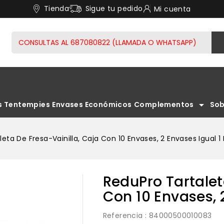
Tienda
Sigue tu pedido
Mi cuenta
arrow_drop_down
s Tentempies
Envases Económicos
Complementos
Sob
KITS INICIO PARA LLEVARLO A CABO LIBREMENTE.
REDUPRO CREPS TORTITAS PANCAKES
TORTILLAS, HAMBURGUESAS Y SALCHICHAS
COMPLEMENTOS FASES 3 Y SUCESIVAS
TIRAS REACTIVAS ACETONA
CONTROL APETITO Y GULA
REDUPRO
PASTA AL
COMPLEM
COMP
BLO
eta De Fresa-Vainilla, Caja Con 10 Envases, 2 Envases Igual 1
ReduPro Tartalet
Con 10 Envases, 
Referencia
: 84000500010083