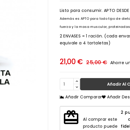
Listo para consumir. APTO DESDE 
Además es APTO para todo tipo de diet
fuerza y la masa muscular, proteinadas,
2 ENVASES = 1 ración. (cada envas
equivale a 4 tartaletas)
21,00 €
25,00 €
Ahorre u
Añadir Al 
Añadir Comparar
Añadir De

redeem
2
pu
Al comprar este
producto puede
fide