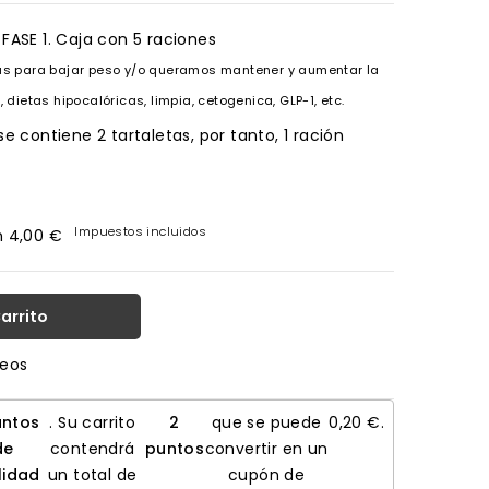
FASE 1. Caja con 5 raciones
as para bajar peso y/o queramos mantener y aumentar la
 dietas hipocalóricas, limpia, cetogenica, GLP-1, etc.
e contiene 2 tartaletas, por tanto, 1 ración
Impuestos incluidos
n 4,00 €
Carrito
seos
ntos
. Su carrito
2
que se puede
0,20 €
.
de
contendrá
puntos
convertir en un
lidad
un total de
cupón de