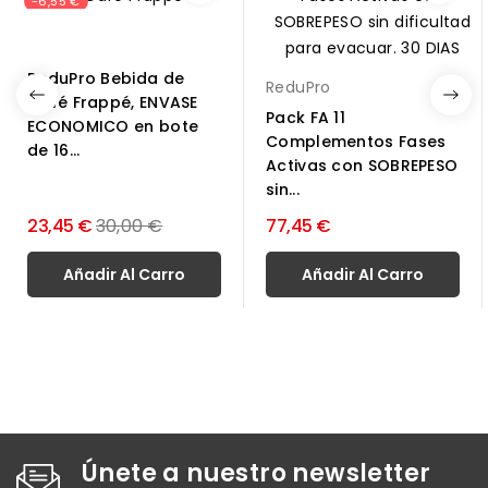
-6,55 €
ReduPro Bebida de
ReduPro
Café Frappé, ENVASE
Pack FA 11
ECONOMICO en bote
Complementos Fases
de 16...
Activas con SOBREPESO
sin...
Precio
23,45 €
30,00 €
77,45 €
normal
Añadir Al Carro
Añadir Al Carro
Únete a nuestro newsletter