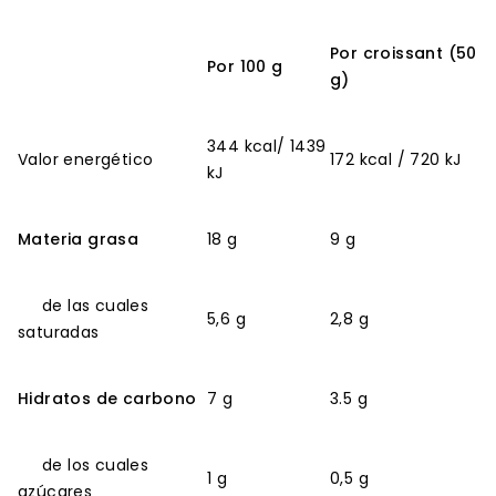
Por croissant (50
Por 100 g
g)
344 kcal/ 1439
Valor energético
172 kcal / 720 kJ
kJ
Materia grasa
18 g
9 g
de las cuales
5,6 g
2,8 g
saturadas
Hidratos de carbono
7 g
3.5 g
de los cuales
1 g
0,5 g
azúcares