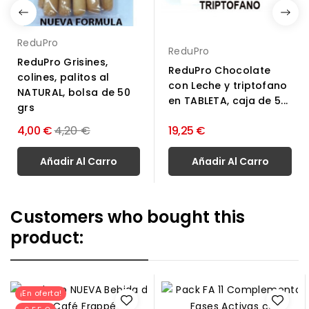
ReduPro
ReduPro
ReduPro Grisines,
ReduPro Chocolate
colines, palitos al
con Leche y triptofano
NATURAL, bolsa de 50
en TABLETA, caja de 5...
grs
Precio
4,00 €
4,20 €
19,25 €
normal
Añadir Al Carro
Añadir Al Carro
Customers who bought this
product:
¡En oferta!