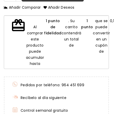
Añadir Comparar
Añadir Deseos
redeem
1
punto
. Su
1
que se
0,
Al
de
carrito
punto
puede
comprar
fidelidad
contendrá
convertir
este
un total
en un
producto
de
cupón
puede
de
acumular
hasta
Pedidos por teléfono: 964 451 699
Recíbelo al día siguiente
Control semanal gratuito