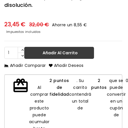
disolución.
23,45 €
32,00 €
Ahorre un 8,55 €
Impuestos incluidos
Añadir Al Carrito
Añadir Comparar
Añadir Deseos
redeem
2
puntos
. Su
2
que se
Al
de
carrito
puntos
puede
comprar
fidelidad
contendrá
convertir
este
un total
en un
producto
de
cupón
puede
de
acumular