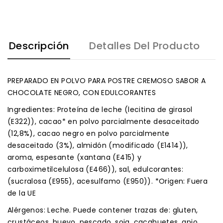
Descripción
Detalles Del Producto
PREPARADO EN POLVO PARA POSTRE CREMOSO SABOR A
CHOCOLATE NEGRO, CON EDULCORANTES
Ingredientes: Proteína de leche (lecitina de girasol
(E322)), cacao* en polvo parcialmente desaceitado
(12,8%), cacao negro en polvo parcialmente
desaceitado (3%), almidón (modificado (E1414)),
aroma, espesante (xantana (E415) y
carboximetilcelulosa (E466)), sal, edulcorantes:
(sucralosa (E955), acesulfamo (E950)). *Origen: Fuera
de la UE
Alérgenos: Leche. Puede contener trazas de: gluten,
crustáceos, huevo, pescado, soja, cacahuetes, apio,