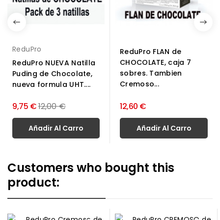
ReduPro
ReduPro FLAN de
CHOCOLATE, caja 7
ReduPro NUEVA Natilla
sobres. Tambien
Puding de Chocolate,
Cremoso...
nueva formula UHT....
Precio
9,75 €
12,00 €
12,60 €
normal
Añadir Al Carro
Añadir Al Carro
Customers who bought this
product: