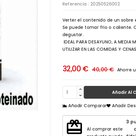
Referencia
: 20250526002
Verter el contenido de un sobre 
Se puede tomar frio o caliente. 
degustar.
IDEAL PARA DESAYUNO, A MEDIA M
UTILIZAR EN LAS COMIDAS Y CENA
32,00 €
40,00 €
Ahorre u
Añadir Al 
Añadir Comparar
Añadir De

redeem
3
pu
Al comprar este