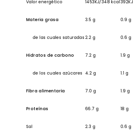
Valor energético
1453KJ/348 kcal
392KJ
Materia grasa
3.5 g
0.9 g
de las cuales saturadas
2.2 g
0.6 g
Hidratos de carbono
7.2 g
1.9 g
de los cuales azúcares
4.2 g
1.1 g
Fibra alimentaria
7.0 g
1.9 g
Proteínas
66.7 g
18 g
Sal
2.3 g
0.6 g