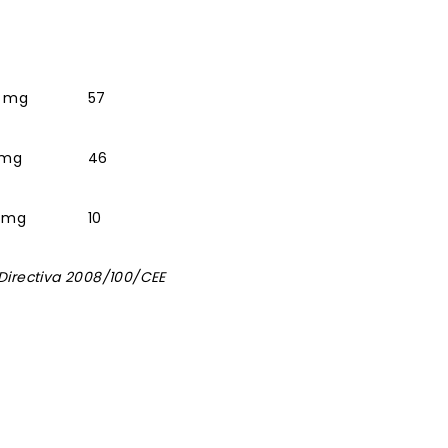
6 mg
57
 mg
46
7 mg
10
irectiva 2008/100/CEE