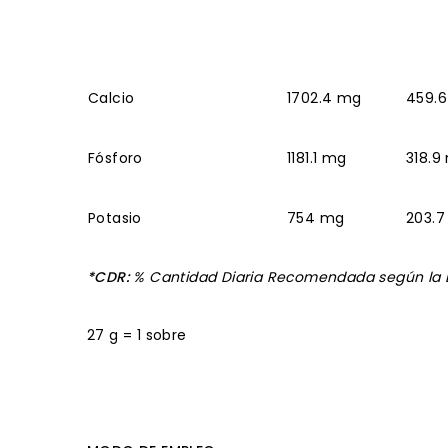
Calcio
1702.4 mg
459.
Fósforo
1181.1 mg
318.9
Potasio
754 mg
203.
*CDR:
% Cantidad Diaria Recomendada según la D
27 g = 1 sobre