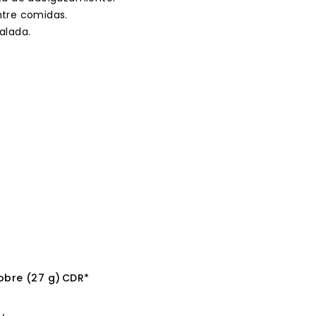
entre comidas.
alada.
obre (27 g)
CDR*