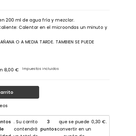
en 200 ml de agua fría y mezclar.
Caliente: Calentar en el microondas un minuto y
AÑANA O A MEDIA TARDE. TAMBIEN SE PUEDE
S
Impuestos incluidos
n 8,00 €
Carrito
seos
ntos
. Su carrito
3
que se puede
0,30 €
.
de
contendrá
puntos
convertir en un