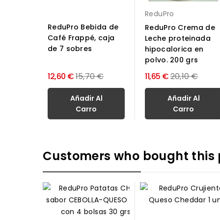
ReduPro
ReduPro Bebida de
ReduPro Crema de
Café Frappé, caja
Leche proteinada
de 7 sobres
hipocalorica en
polvo. 200 grs
Precio
Precio
12,60 €
15,70 €
11,65 €
20,10 €
normal
normal
Añadir Al
Añadir Al
Carro
Carro
Customers who bought this 