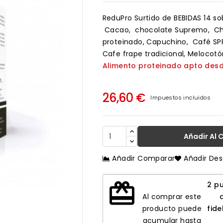
ReduPro Surtido de BEBIDAS 14 so
Cacao, chocolate Supremo, Cho
proteinado, Capuchino, Café SP
Cafe frape tradicional, Melocot
Alimento proteinado apto desd
26,60 €
Impuestos incluidos
Añadir Al 
Añadir Comparar
Añadir De

redeem
2
pu
Al comprar este
producto puede
fide
acumular hasta