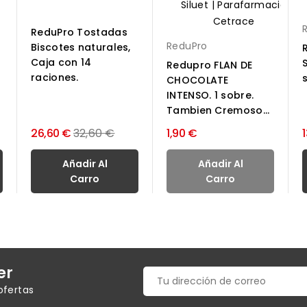
ReduPro Tostadas
ReduPro
Biscotes naturales,
1
Caja con 14
Redupro FLAN DE
raciones.
CHOCOLATE
INTENSO. 1 sobre.
Tambien Cremoso...
Precio
26,60 €
32,60 €
1,90 €
normal
Añadir Al
Añadir Al
Carro
Carro
er
ofertas