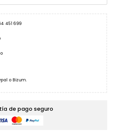
64 451 699
e
to
ypal o Bizum.
tía de pago seguro