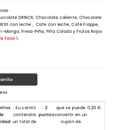
bres:
colate DRINCK, Chocolate caliente, Chocolate
RESS con leche , Cafe con leche, Café Frappe,
ón-Mango, Fresa-Piña, Piña Colada y Frutos Rojos
e Fase 1,
Carrito
seos
ntos
. Su carrito
2
que se puede
0,20 €
.
de
contendrá
puntos
convertir en un
lidad
un total de
cupón de