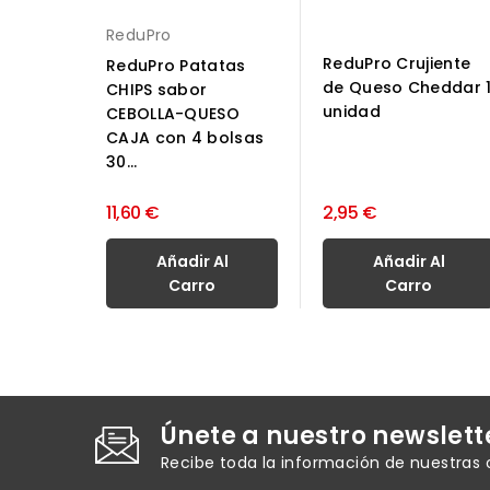
ReduPro
ReduPro Crujiente
ReduPro Patatas
de Queso Cheddar 
CHIPS sabor
unidad
CEBOLLA-QUESO
CAJA con 4 bolsas
30...
11,60 €
2,95 €
Añadir Al
Añadir Al
Carro
Carro
Únete a nuestro newslett
Recibe toda la información de nuestras 