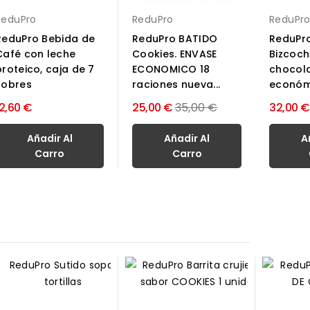
ReduPro
ReduPr
ReduPro
ReduPro Bebida de
ReduPro
ReduPro BATIDO
Café con leche
Bizcoch
Cookies. ENVASE
proteico, caja de 7
chocola
ECONOMICO 18
sobres
económi
raciones nueva...
Precio
12,60 €
25,00 €
35,00 €
32,00 €
normal
Añadir Al
Añadir Al
A
Carro
Carro