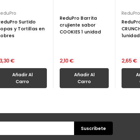
ReduPro
ReduPr
ReduPro Barrita
ReduPro Surtido
ReduPro
crujiente sabor
Sopas y Tortillas en
CRUNCH
COOKIES 1 unidad
sobres
1unidad
13,30 €
2,10 €
2,65 €
Añadir Al
Añadir Al
A
Carro
Carro