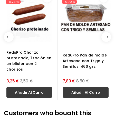
-0,25 €
-0,70 €
ReduPro Chorizo
ReduPro Pan de molde
proteinado, 1 ración en
Artesano con Trigo y
un blister con 2
Semillas. 460 grs,
chorizos
Precio
Precio
3,25 €
3,50 €
7,80 €
8,50 €
normal
normal
Añadir Al Carro
Añadir Al Carro
Customers who bought this