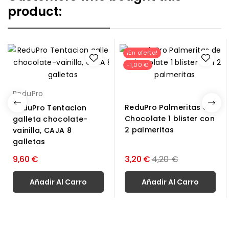
product:
¡En oferta!
-1,00 €
ReduPro
ReduPro Palmeritas de
ReduPro Tentacion
Chocolate 1 blister con
galleta chocolate-
2 palmeritas
vainilla, CAJA 8
galletas
Precio
9,60 €
3,20 €
4,20 €
normal
Añadir Al Carro
Añadir Al Carro