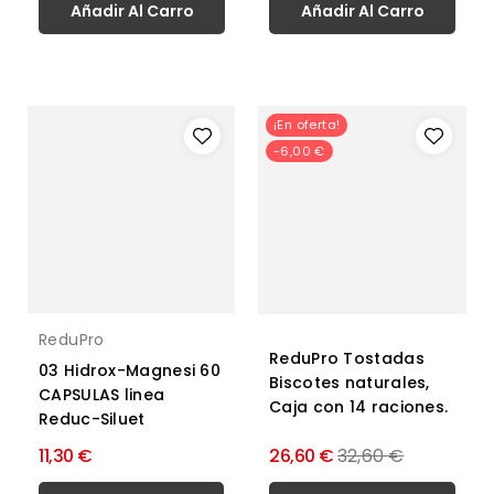
Añadir Al Carro
Añadir Al Carro
¡En oferta!
-6,00 €
ReduPro
ReduPro Tostadas
03 Hidrox-Magnesi 60
Biscotes naturales,
CAPSULAS linea
Caja con 14 raciones.
Reduc-Siluet
Precio
11,30 €
26,60 €
32,60 €
normal