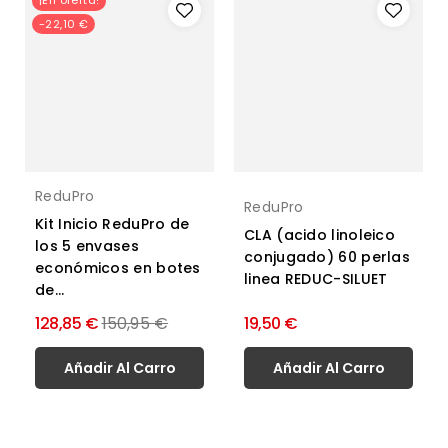
¡En oferta!
-22,10 €
ReduPro
ReduPro
Kit Inicio ReduPro de
CLA (acido linoleico
los 5 envases
conjugado) 60 perlas
económicos en botes
linea REDUC-SILUET
de...
Precio
128,85 €
150,95 €
19,50 €
normal
Añadir Al Carro
Añadir Al Carro