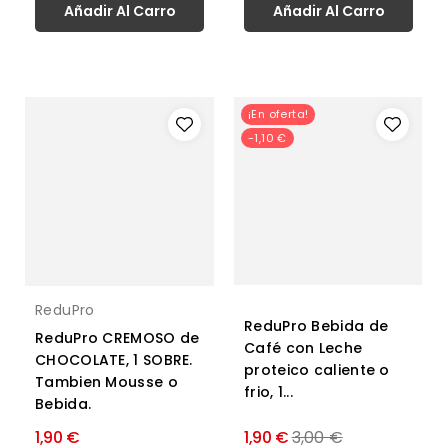
Añadir Al Carro
Añadir Al Carro
¡En oferta!
-1,10 €
ReduPro
ReduPro Bebida de
ReduPro CREMOSO de
Café con Leche
CHOCOLATE, 1 SOBRE.
proteico caliente o
Tambien Mousse o
frio, 1...
Bebida.
Precio
1,90 €
1,90 €
3,00 €