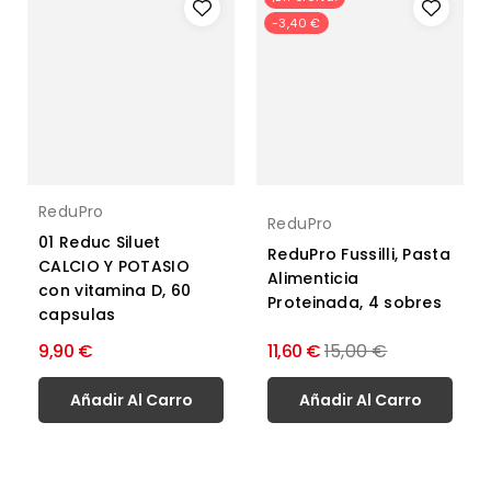
-3,40 €
ReduPro
ReduPro
01 Reduc Siluet
ReduPro Fussilli, Pasta
CALCIO Y POTASIO
Alimenticia
con vitamina D, 60
Proteinada, 4 sobres
capsulas
Precio
9,90 €
11,60 €
15,00 €
normal
Añadir Al Carro
Añadir Al Carro