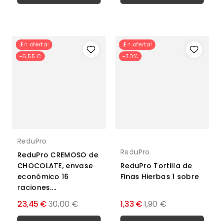
¡En oferta!
¡En oferta!
-6,55 €
-30%
ReduPro
ReduPro
ReduPro CREMOSO de
CHOCOLATE, envase
ReduPro Tortilla de
económico 16
Finas Hierbas 1 sobre
raciones....
Precio
Precio
23,45 €
30,00 €
1,33 €
1,90 €
normal
normal