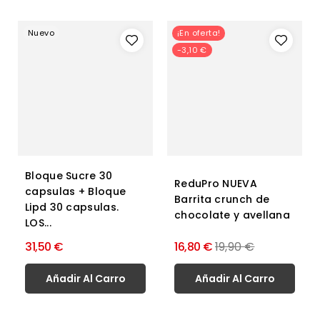
Nuevo
¡En oferta!
-3,10 €
Bloque Sucre 30
ReduPro NUEVA
capsulas + Bloque
Barrita crunch de
Lipd 30 capsulas.
chocolate y avellana
LOS...
Precio
31,50 €
16,80 €
19,90 €
normal
Añadir Al Carro
Añadir Al Carro