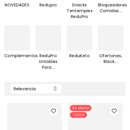
NOVEDADES
Redupro
Snacks
Bloqueadores
Tentempies
Comidas...
ReduPro
Complementos
ReduPro
ReduKeto
Ofertones,
Untables
Black...
Para...
Relevancia

¡En oferta!
-7,60 €