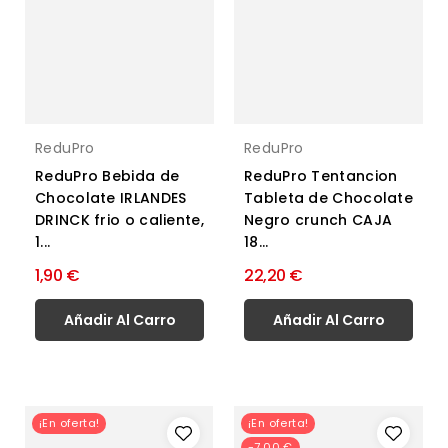
ReduPro
ReduPro
ReduPro Bebida de
ReduPro Tentancion
Chocolate IRLANDES
Tableta de Chocolate
DRINCK frio o caliente,
Negro crunch CAJA
1...
18...
1,90 €
22,20 €
Añadir Al Carro
Añadir Al Carro
¡En oferta!
¡En oferta!
-7,00 €