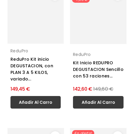
ReduPro
ReduPro
ReduPro Kit inicio
Kit Inicio REDUPRO
DEGUSTACION, con
DEGUSTACION Sencillo
PLAN 3 A 5 KILOS,
con 53 raciones...
variado...
Precio
149,45 €
142,60 €
149,60 €
normal
Añadir Al Carro
Añadir Al Carro
¡En oferta!