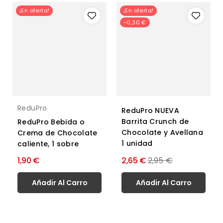
¡En oferta!
¡En oferta!
-0,30 €
ReduPro
ReduPro NUEVA
Barrita Crunch de
ReduPro Bebida o
Chocolate y Avellana
Crema de Chocolate
1 unidad
caliente, 1 sobre
Precio
1,90 €
2,65 €
2,95 €
normal
Añadir Al Carro
Añadir Al Carro