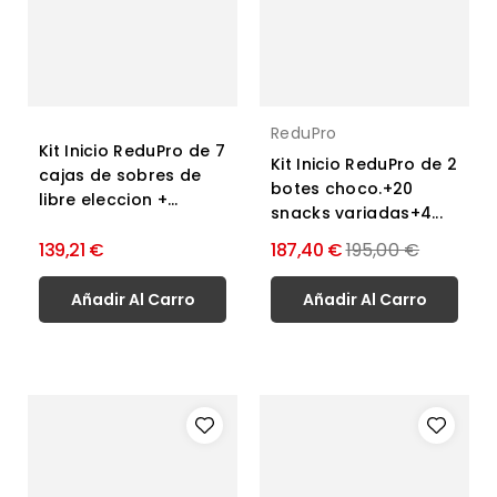
ReduPro
Kit Inicio ReduPro de 7
Kit Inicio ReduPro de 2
cajas de sobres de
botes choco.+20
libre eleccion +...
snacks variadas+4...
Precio
139,21 €
187,40 €
195,00 €
normal
Añadir Al Carro
Añadir Al Carro