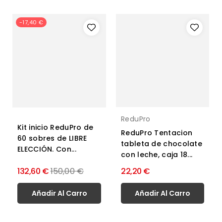
-17,40 €
ReduPro
Kit inicio ReduPro de
ReduPro Tentacion
60 sobres de LIBRE
tableta de chocolate
ELECCIÓN. Con...
con leche, caja 18...
Precio
132,60 €
150,00 €
22,20 €
normal
Añadir Al Carro
Añadir Al Carro