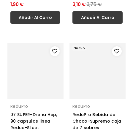
Precio
1,90 €
3,10 €
3,75 €
normal
Añadir Al Carro
Añadir Al Carro
Nuevo
ReduPro
ReduPro
07 SUPER-Drena Hep,
ReduPro Bebida de
90 capsulas linea
Choco-Supremo caja
Reduc-Siluet
de 7 sobres