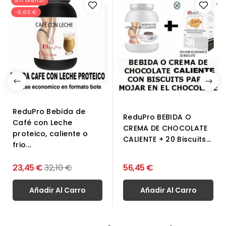
-8,65 €
ReduPro Bebida de
ReduPro BEBIDA O
Café con Leche
CREMA DE CHOCOLATE
proteico, caliente o
CALIENTE + 20 Biscuits...
frio...
Precio
23,45 €
32,10 €
56,45 €
normal
Añadir Al Carro
Añadir Al Carro